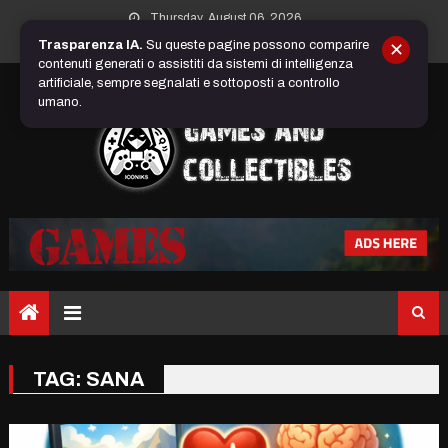
Skip
Thursday, August 06, 2026
to
Trasparenza IA.
Su queste pagine possono comparire
✕
content
contenuti generati o assistiti da sistemi di intelligenza
artificiale, sempre segnalati e sottoposti a controllo
umano.
TAG:
SANA