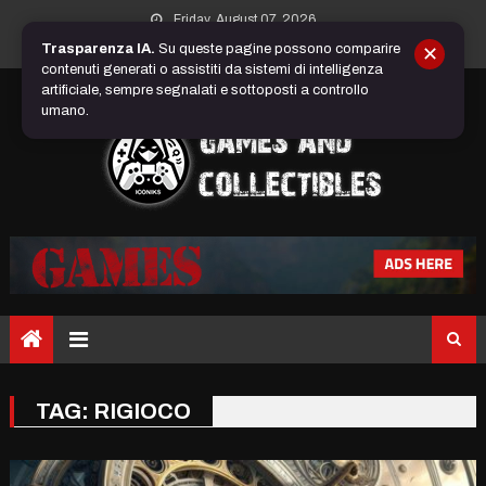
Skip
Friday, August 07, 2026
to
Trasparenza IA.
Su queste pagine possono comparire
✕
content
contenuti generati o assistiti da sistemi di intelligenza
artificiale, sempre segnalati e sottoposti a controllo
umano.
TAG:
RIGIOCO