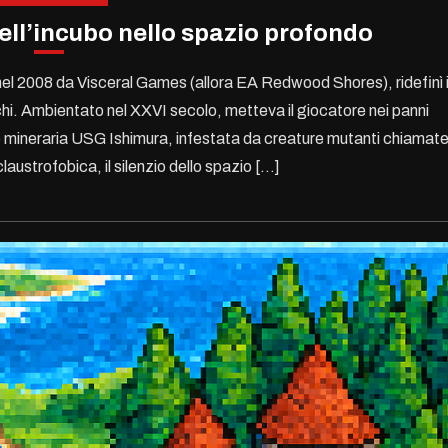
dell’incubo nello spazio profondo
 nel 2008 da Visceral Games (allora EA Redwood Shores), ridefinì i
chi. Ambientato nel XXVI secolo, metteva il giocatore nei panni
ve mineraria USG Ishimura, infestata da creature mutanti chiamat
austrofobica, il silenzio dello spazio […]