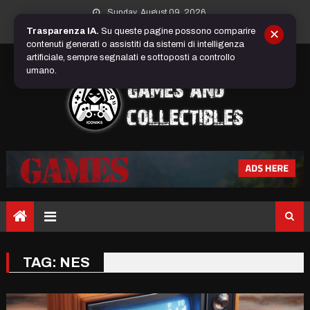
Skip
Sunday, August 09, 2026
to
Trasparenza IA.
Su queste pagine possono comparire
✕
content
contenuti generati o assistiti da sistemi di intelligenza
artificiale, sempre segnalati e sottoposti a controllo
umano.
TAG:
NES