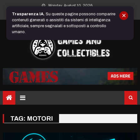
Skip
Monday, August 10, 2026
to
Trasparenza IA.
Su queste pagine possono comparire
✕
content
contenuti generati o assistiti da sistemi di intelligenza
artificiale, sempre segnalati e sottoposti a controllo
umano.
TAG:
MOTORI