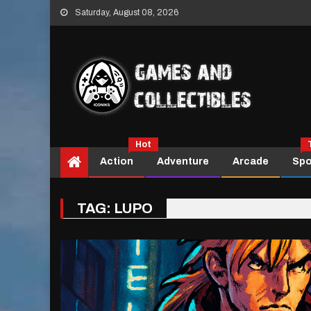
Skip
Saturday, August 08, 2026
to
content
Hot
Action
Adventure
Arcade
Spo
TAG:
LUPO