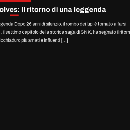
olves: Il ritorno di una leggenda
ggenda Dopo 26 anni di silenzio, il rombo dei lupi è tornato a farsi
 il settimo capitolo della storica saga di SNK, ha segnato il ritor
picchiaduro più amati e influenti […]