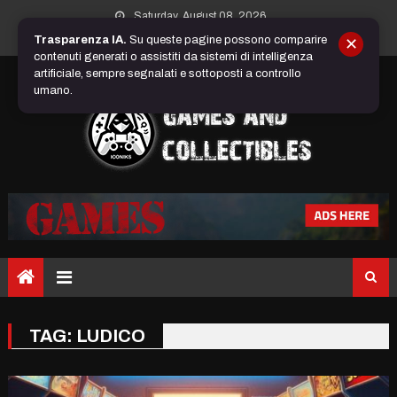
Skip
Saturday, August 08, 2026
to
Trasparenza IA.
Su queste pagine possono comparire
✕
content
contenuti generati o assistiti da sistemi di intelligenza
artificiale, sempre segnalati e sottoposti a controllo
umano.
TAG:
LUDICO