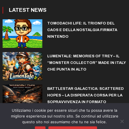
LATEST NEWS
TOMODACHI LIFE: IL TRIONFO DEL
CAOS E DELLA NOSTALGIA FIRMATA
NINTENDO
LUMENTALE: MEMORIES OF TREY – IL
“MONSTER COLLECTOR” MADE IN ITALY
CHE PUNTA IN ALTO
BATTLESTAR GALACTICA: SCATTERED
HOPES – LA DISPERATA CORSA PER LA
SOPRAVVIVENZA IN FORMATO
ROGUELITE
Utilizziamo i cookie per essere sicuri che tu possa avere la
migliore esperienza sul nostro sito. Se continui ad utilizzare
questo sito noi assumiamo che tu ne sia felice.
© copyright iconiks.net 2015-2026