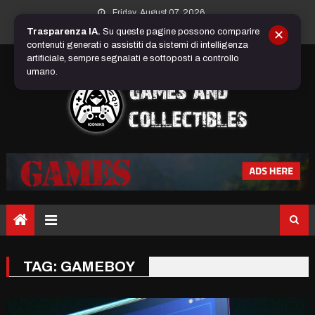
Skip
Friday, August 07, 2026
to
Trasparenza IA.
Su queste pagine possono comparire
✕
content
contenuti generati o assistiti da sistemi di intelligenza
artificiale, sempre segnalati e sottoposti a controllo
umano.
TAG:
GAMEBOY