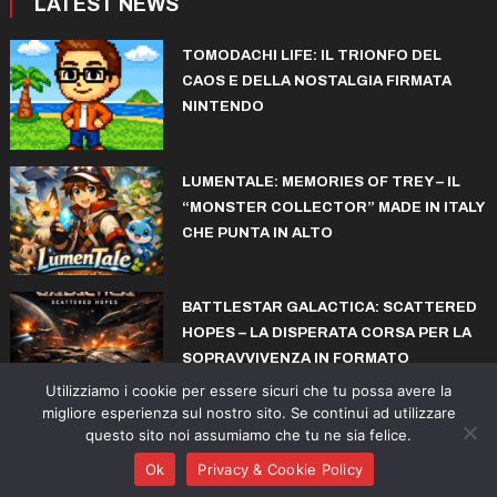
LATEST NEWS
TOMODACHI LIFE: IL TRIONFO DEL
CAOS E DELLA NOSTALGIA FIRMATA
NINTENDO
LUMENTALE: MEMORIES OF TREY – IL
“MONSTER COLLECTOR” MADE IN ITALY
CHE PUNTA IN ALTO
BATTLESTAR GALACTICA: SCATTERED
HOPES – LA DISPERATA CORSA PER LA
SOPRAVVIVENZA IN FORMATO
ROGUELITE
Utilizziamo i cookie per essere sicuri che tu possa avere la
migliore esperienza sul nostro sito. Se continui ad utilizzare
questo sito noi assumiamo che tu ne sia felice.
© copyright iconiks.net 2015-2026
Ok
Privacy & Cookie Policy
Action
Adventure
Sports
Arcade
Collectibles