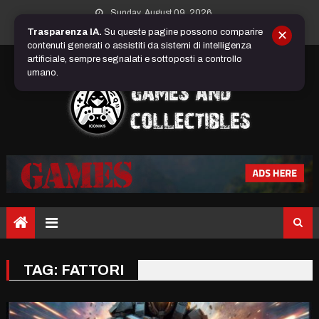
Skip
Sunday, August 09, 2026
to
Trasparenza IA.
Su queste pagine possono comparire
✕
content
contenuti generati o assistiti da sistemi di intelligenza
artificiale, sempre segnalati e sottoposti a controllo
umano.
TAG:
FATTORI