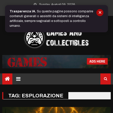
Skip
Sunday, August 09, 2026
to
Trasparenza IA.
Su queste pagine possono comparire
✕
content
contenuti generati o assistiti da sistemi di intelligenza
artificiale, sempre segnalati e sottoposti a controllo
umano.
TAG:
ESPLORAZIONE