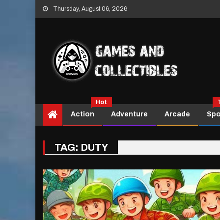
Skip
Thursday, August 06, 2026
to
content
Hot
Action
Adventure
Arcade
Spo
TAG:
DUTY