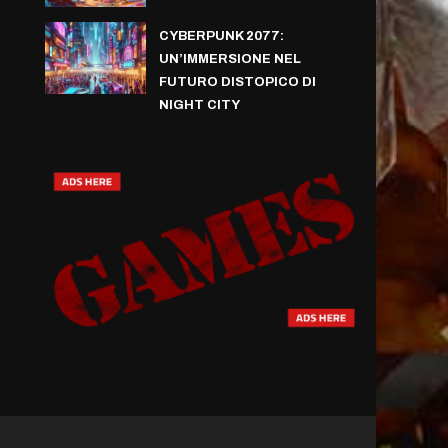
CYBERPUNK 2077:
UN’IMMERSIONE NEL
FUTURO DISTOPICO DI
NIGHT CITY