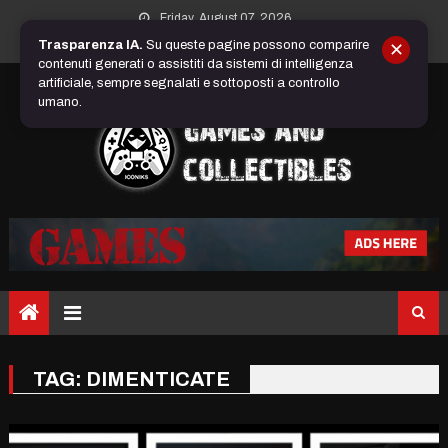
Skip
Friday, August 07, 2026
to
Trasparenza IA.
Su queste pagine possono comparire
✕
content
contenuti generati o assistiti da sistemi di intelligenza
artificiale, sempre segnalati e sottoposti a controllo
umano.
TAG:
DIMENTICATE