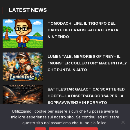
LATEST NEWS
TOMODACHI LIFE: IL TRIONFO DEL
CAOS E DELLA NOSTALGIA FIRMATA
NINTENDO
LUMENTALE: MEMORIES OF TREY – IL
“MONSTER COLLECTOR” MADE IN ITALY
CHE PUNTA IN ALTO
BATTLESTAR GALACTICA: SCATTERED
HOPES – LA DISPERATA CORSA PER LA
SOPRAVVIVENZA IN FORMATO
ROGUELITE
Utilizziamo i cookie per essere sicuri che tu possa avere la
migliore esperienza sul nostro sito. Se continui ad utilizzare
questo sito noi assumiamo che tu ne sia felice.
© copyright iconiks.net 2015-2026