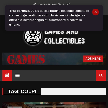
Skip
Friday, August 07, 2026
to
Trasparenza IA.
Su queste pagine possono comparire
✕
content
contenuti generati o assistiti da sistemi di intelligenza
artificiale, sempre segnalati e sottoposti a controllo
umano.
TAG:
COLPI