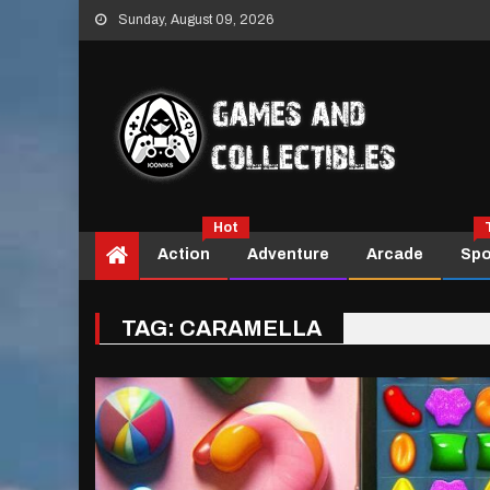
Skip
Sunday, August 09, 2026
to
content
Hot
Action
Adventure
Arcade
Spo
TAG:
CARAMELLA