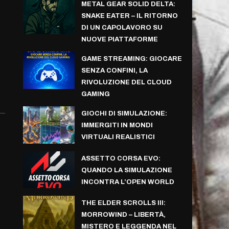
METAL GEAR SOLID DELTA:
SNAKE EATER – IL RITORNO
DI UN CAPOLAVORO SU
NUOVE PIATTAFORME
GAME STREAMING: GIOCARE
SENZA CONFINI, LA
RIVOLUZIONE DEL CLOUD
GAMING
GIOCHI DI SIMULAZIONE:
IMMERGITI IN MONDI
VIRTUALI REALISTICI
ASSETTO CORSA EVO:
QUANDO LA SIMULAZIONE
INCONTRA L’OPEN WORLD
THE ELDER SCROLLS III:
MORROWIND – LIBERTÀ,
MISTERO E LEGGENDA NEL