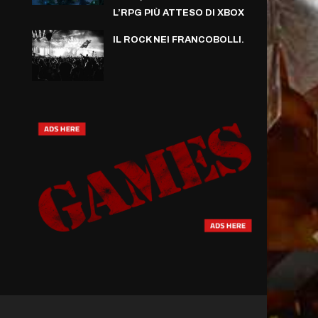
L’RPG PIÙ ATTESO DI XBOX
IL ROCK NEI FRANCOBOLLI.