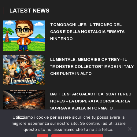
LATEST NEWS
TOMODACHI LIFE: IL TRIONFO DEL
CAOS E DELLA NOSTALGIA FIRMATA
NINTENDO
LUMENTALE: MEMORIES OF TREY – IL
“MONSTER COLLECTOR” MADE IN ITALY
CHE PUNTA IN ALTO
BATTLESTAR GALACTICA: SCATTERED
HOPES – LA DISPERATA CORSA PER LA
SOPRAVVIVENZA IN FORMATO
ROGUELITE
Utilizziamo i cookie per essere sicuri che tu possa avere la
migliore esperienza sul nostro sito. Se continui ad utilizzare
questo sito noi assumiamo che tu ne sia felice.
© copyright iconiks.net 2015-2026