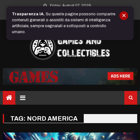
Skip
Friday, August 07, 2026
to
Trasparenza IA.
Su queste pagine possono comparire
✕
content
contenuti generati o assistiti da sistemi di intelligenza
artificiale, sempre segnalati e sottoposti a controllo
umano.
TAG:
NORD AMERICA