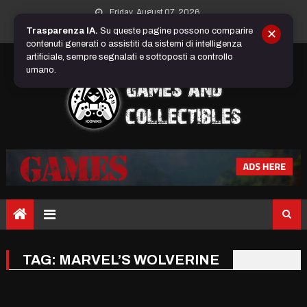
Skip
Friday, August 07, 2026
to
Trasparenza IA.
Su queste pagine possono comparire
✕
content
contenuti generati o assistiti da sistemi di intelligenza
artificiale, sempre segnalati e sottoposti a controllo
umano.
TAG:
MARVEL’S WOLVERINE