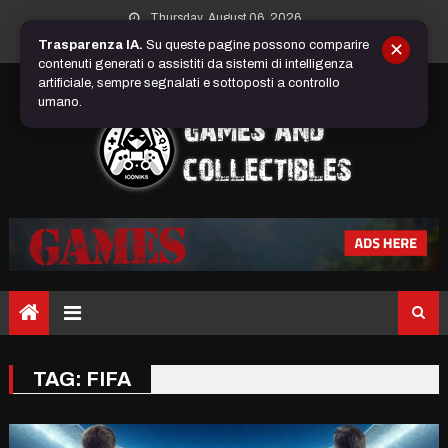
Skip
Thursday, August 06, 2026
to
Trasparenza IA.
Su queste pagine possono comparire
✕
content
contenuti generati o assistiti da sistemi di intelligenza
artificiale, sempre segnalati e sottoposti a controllo
umano.
TAG:
FIFA