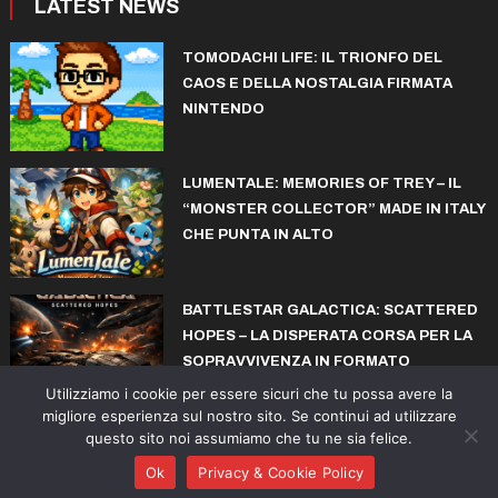
LATEST NEWS
TOMODACHI LIFE: IL TRIONFO DEL
CAOS E DELLA NOSTALGIA FIRMATA
NINTENDO
LUMENTALE: MEMORIES OF TREY – IL
“MONSTER COLLECTOR” MADE IN ITALY
CHE PUNTA IN ALTO
BATTLESTAR GALACTICA: SCATTERED
HOPES – LA DISPERATA CORSA PER LA
SOPRAVVIVENZA IN FORMATO
ROGUELITE
Utilizziamo i cookie per essere sicuri che tu possa avere la
migliore esperienza sul nostro sito. Se continui ad utilizzare
questo sito noi assumiamo che tu ne sia felice.
© copyright iconiks.net 2015-2026
Ok
Privacy & Cookie Policy
Action
Adventure
Sports
Arcade
Collectibles