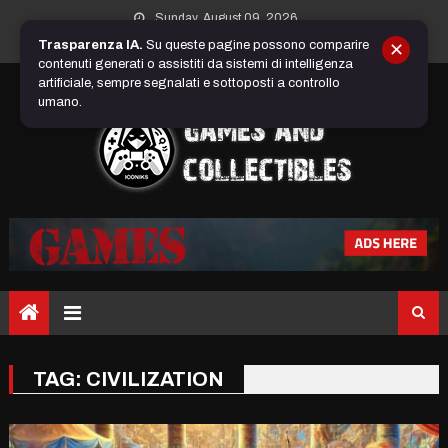
Skip
Sunday, August 09, 2026
to
Trasparenza IA.
Su queste pagine possono comparire
✕
content
contenuti generati o assistiti da sistemi di intelligenza
artificiale, sempre segnalati e sottoposti a controllo
umano.
TAG:
CIVILIZATION