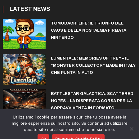
LATEST NEWS
TOMODACHI LIFE: IL TRIONFO DEL
CAOS E DELLA NOSTALGIA FIRMATA
NINTENDO
LUMENTALE: MEMORIES OF TREY – IL
“MONSTER COLLECTOR” MADE IN ITALY
CHE PUNTA IN ALTO
BATTLESTAR GALACTICA: SCATTERED
HOPES – LA DISPERATA CORSA PER LA
SOPRAVVIVENZA IN FORMATO
ROGUELITE
Utilizziamo i cookie per essere sicuri che tu possa avere la
migliore esperienza sul nostro sito. Se continui ad utilizzare
questo sito noi assumiamo che tu ne sia felice.
© copyright iconiks.net 2015-2026
Ok
Privacy & Cookie Policy