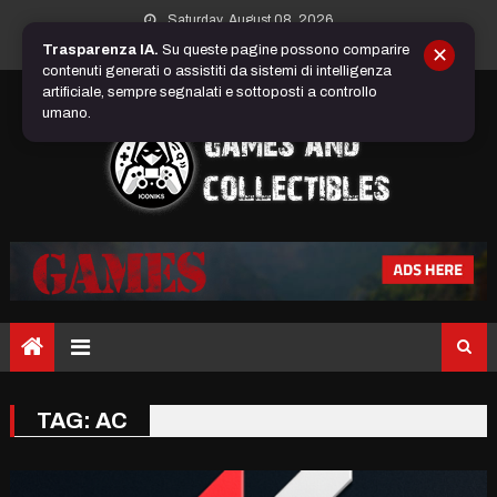
Skip
Saturday, August 08, 2026
to
Trasparenza IA.
Su queste pagine possono comparire
✕
content
contenuti generati o assistiti da sistemi di intelligenza
artificiale, sempre segnalati e sottoposti a controllo
umano.
TAG:
AC