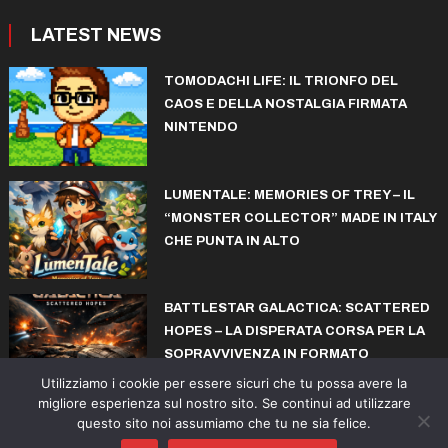
LATEST NEWS
TOMODACHI LIFE: IL TRIONFO DEL
CAOS E DELLA NOSTALGIA FIRMATA
NINTENDO
LUMENTALE: MEMORIES OF TREY – IL
“MONSTER COLLECTOR” MADE IN ITALY
CHE PUNTA IN ALTO
BATTLESTAR GALACTICA: SCATTERED
HOPES – LA DISPERATA CORSA PER LA
SOPRAVVIVENZA IN FORMATO
ROGUELITE
Utilizziamo i cookie per essere sicuri che tu possa avere la
migliore esperienza sul nostro sito. Se continui ad utilizzare
questo sito noi assumiamo che tu ne sia felice.
© copyright iconiks.net 2015-2026